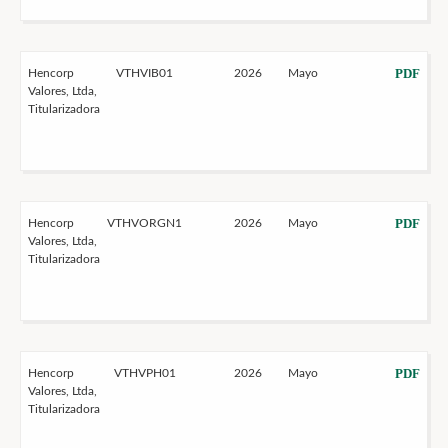
PDF
Hencorp
VTHVIB01
2026
Mayo
Valores, Ltda,
Titularizadora
PDF
Hencorp
VTHVORGN1
2026
Mayo
Valores, Ltda,
Titularizadora
PDF
Hencorp
VTHVPH01
2026
Mayo
Valores, Ltda,
Titularizadora