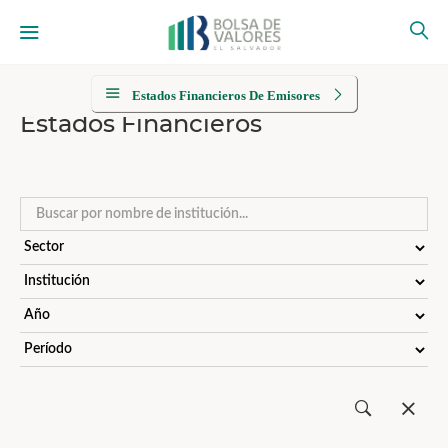
Estados Financieros De Emisores
Estados Financieros