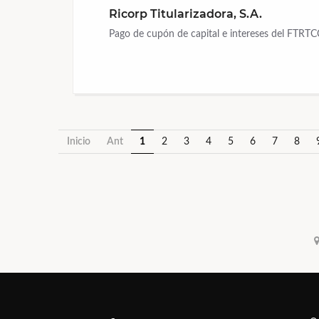
Ricorp Titularizadora, S.A.
Pago de cupón de capital e intereses del FTRTC
Inicio
Ant
1
2
3
4
5
6
7
8