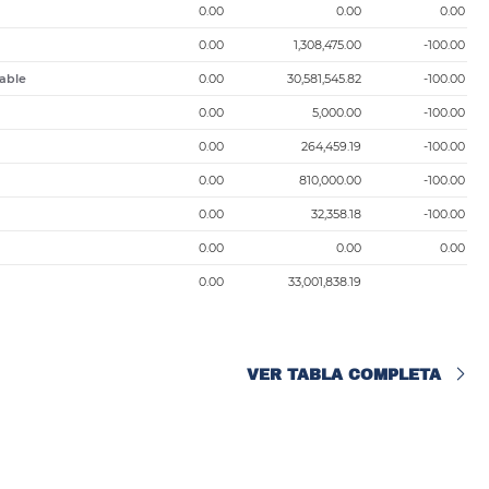
0.00
0.00
0.00
0.00
1,308,475.00
-100.00
iable
0.00
30,581,545.82
-100.00
0.00
5,000.00
-100.00
0.00
264,459.19
-100.00
0.00
810,000.00
-100.00
0.00
32,358.18
-100.00
0.00
0.00
0.00
0.00
33,001,838.19
VER TABLA COMPLETA