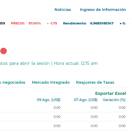
Noticias
Ingreso de Información
O:
97.00%
▼ -1.75
Rendimiento:
6.9683085147
►0.0000
nutos
para abrir la sesión
| Hora actual:
12:15 am
s negociados
Mercado Integrado
Reajustes de Tasas
Exportar Excel
09 Ago.
(US$)
07 Ago.
(US$)
Variación (%)
0.00
0.00
0.00
0.00
0.00
0.00
0.00
0.00
0.00