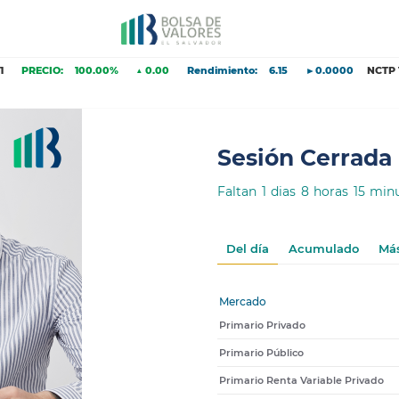
:
100.00%
▲ 0.00
Rendimiento:
6.15
►0.0000
NCTP 159
PRECI
Sesión Cerrada
Faltan 1 dias 8 horas 15 mi
Del día
Acumulado
Má
Mercado
Primario Privado
Primario Público
Primario Renta Variable Privado