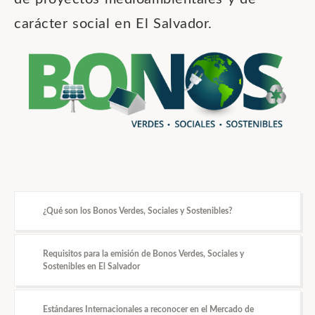
carácter social en El Salvador.
¿Qué son los Bonos Verdes, Sociales y Sostenibles?
Requisitos para la emisión de Bonos Verdes, Sociales y
Sostenibles en El Salvador
Los Bonos Verdes, Bonos Sociales y Bonos Sostenibles en el
mercado de valores salvadoreño serán aquellos emitidos con
la finalidad única de impactar positivamente en el
medio ambiente y la sociedad.
Estándares Internacionales a reconocer en el Mercado de
Las emisiones de Bonos Verdes, Bonos