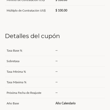
Mínimo de Contratación US$
$ 100.00
Múltiplo de Contratación US$
$ 100.00
Detalles del cupón
Tasa Base %
--
Sobretasa
--
Tasa Mínima %
--
Tasa Máxima %
--
Próxima Fecha de Reajuste
--
Año Base
Año Calendario