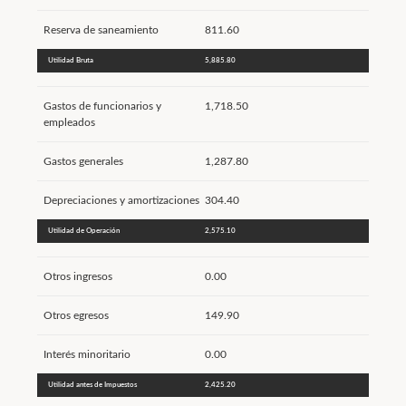
Reserva de saneamiento
811.60
Utilidad Bruta
5,885.80
Gastos de funcionarios y
1,718.50
empleados
Gastos generales
1,287.80
Depreciaciones y amortizaciones
304.40
Utilidad de Operación
2,575.10
Otros ingresos
0.00
Otros egresos
149.90
Interés minoritario
0.00
Utilidad antes de Impuestos
2,425.20