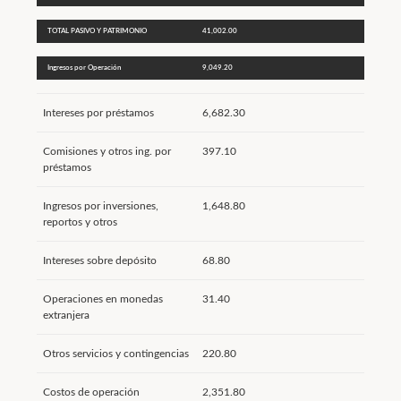
TOTAL PASIVO Y PATRIMONIO
41,002.00
Ingresos por Operación
9,049.20
Intereses por préstamos
6,682.30
Comisiones y otros ing. por
397.10
préstamos
Ingresos por inversiones,
1,648.80
reportos y otros
Intereses sobre depósito
68.80
Operaciones en monedas
31.40
extranjera
Otros servicios y contingencias
220.80
Costos de operación
2,351.80