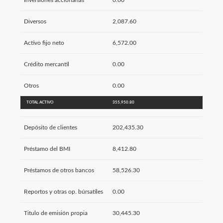
Inversiones accionarias
0.00
Diversos
2,087.60
Activo fijo neto
6,572.00
Crédito mercantil
0.00
Otros
0.00
TOTAL ACTIVO
355,950.80
Depósito de clientes
202,435.30
Préstamo del BMI
8,412.80
Préstamos de otros bancos
58,526.30
Reportos y otras op. búrsatiles
0.00
Titulo de emisión propia
30,445.30