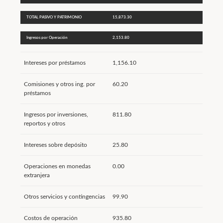
TOTAL PASIVO Y PATRIMONIO
15,873.30
Ingresos por Operación
2,153.80
Intereses por préstamos
1,156.10
Comisiones y otros ing. por
60.20
préstamos
Ingresos por inversiones,
811.80
reportos y otros
Intereses sobre depósito
25.80
Operaciones en monedas
0.00
extranjera
Otros servicios y contingencias
99.90
Costos de operación
935.80