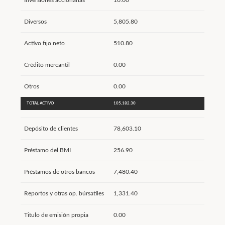
Inversiones accionarias
10.00
Diversos
5,805.80
Activo fijo neto
510.80
Crédito mercantil
0.00
Otros
0.00
TOTAL ACTIVO
105,182.30
Depósito de clientes
78,603.10
Préstamo del BMI
256.90
Préstamos de otros bancos
7,480.40
Reportos y otras op. búrsatiles
1,331.40
Titulo de emisión propia
0.00