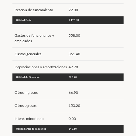
Reserva de saneamiento
22.00
Utilidad Bruta
1,196.00
Gastos de funcionarios y
558.00
empleados
Gastos generales
361.40
Depreciaciones y amortizaciones
49.70
Utilidad de Operación
226.90
Otros ingresos
66.90
Otros egresos
153.20
Interés minoritario
0.00
Utilidad antes de Impuestos
140.60