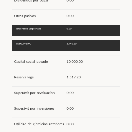
Dividendos por pagar
0.00
Otros pasivos
0.00
Total Pasivo Largo Plazo
0.00
TOTAL PASIVO
3,940.30
Capital social pagado
10,000.00
Reserva legal
1,517.20
Superávit por revaluación
0.00
Superávit por inversiones
0.00
Utilidad de ejercicios anteriores
0.00