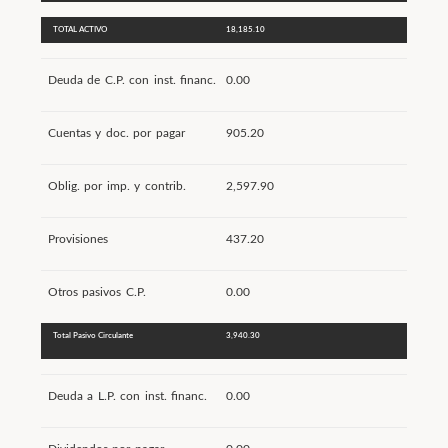
TOTAL ACTIVO
18,185.10
Deuda de C.P. con inst. financ.
0.00
Cuentas y doc. por pagar
905.20
Oblig. por imp. y contrib.
2,597.90
Provisiones
437.20
Otros pasivos C.P.
0.00
Total Pasivo Circulante
3,940.30
Deuda a L.P. con inst. financ.
0.00