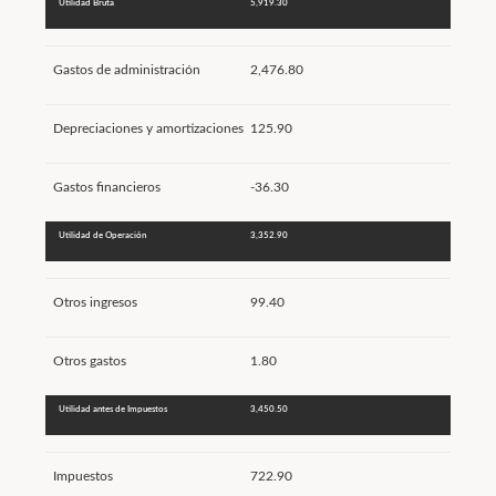
Utilidad Bruta
5,919.30
Gastos de administración
2,476.80
Depreciaciones y amortizaciones
125.90
Gastos financieros
-36.30
Utilidad de Operación
3,352.90
Otros ingresos
99.40
Otros gastos
1.80
Utilidad antes de Impuestos
3,450.50
Impuestos
722.90