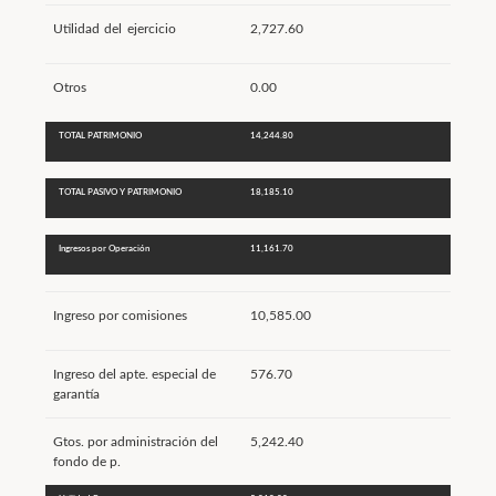
Utilidad del ejercicio
2,727.60
Otros
0.00
TOTAL PATRIMONIO
14,244.80
TOTAL PASIVO Y PATRIMONIO
18,185.10
Ingresos por Operación
11,161.70
Ingreso por comisiones
10,585.00
Ingreso del apte. especial de
576.70
garantía
Gtos. por administración del
5,242.40
fondo de p.