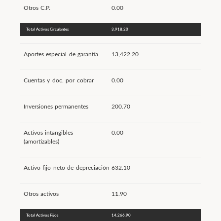
Otros C.P.
0.00
Total Activos Circulantes
3,918.20
Aportes especial de garantía
13,422.20
Cuentas y doc. por cobrar
0.00
Inversiones permanentes
200.70
Activos intangibles
0.00
(amortizables)
Activo fijo neto de depreciación
632.10
Otros activos
11.90
Total Activos Fijos
14,266.90