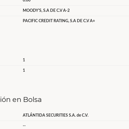
0.00
MOODY'S, S.A DE C.V A-2
PACIFIC CREDIT RATING, S.A DE C.V A+
1
1
ción en Bolsa
ATLÁNTIDA SECURITIES S.A. de C.V.
--