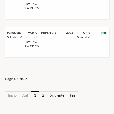
RATING,
S.A DE C.V
PDF
Pentagono,
PACIFIC
PBPENTA1
2021
Junio
S.A. de C.V.
CREDIT
Semestral
RATING,
S.A DE C.V
Página 1 de 2
Inicio
Ant
1
2
Siguiente
Fin