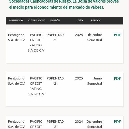
Sociedades Calificadoras de Riesgo. La Bolsa de Valores provee
el medio para el conocimiento del mercado de valores.
INSTITUCIÓN
CLASIFICADORA
EMISIÓN
AÑO
PERIODO
PDF
Pentagono,
PACIFIC
PBPENTA0
2025
Diciembre
S.A. de C.V.
CREDIT
2
Semestral
RATING,
S.A DE C.V
PDF
Pentagono,
PACIFIC
PBPENTA0
2025
Junio
S.A. de C.V.
CREDIT
2
Semestral
RATING,
S.A DE C.V
PDF
Pentagono,
PACIFIC
PBPENTA0
2024
Diciembre
S.A. de C.V.
CREDIT
2
Semestral