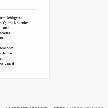
rte Schlageter
o Quirós Noltenius
n Dada
acarías
ni
Menéndez
 Barillas
Siri
tos Laucel