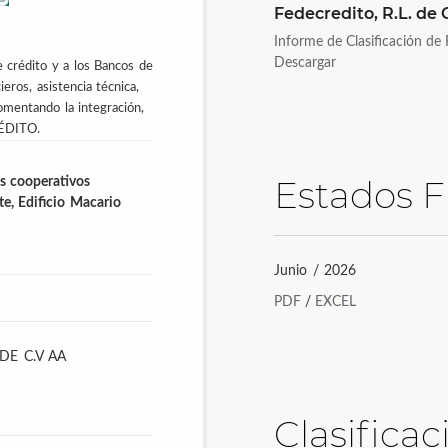
Fedecredito, R.L. de C
Informe de Clasificación de
Descargar
e crédito y a los Bancos de
eros, asistencia técnica,
omentando la integración,
RÉDITO.
Estados F
s cooperativos
e, Edificio Macario
Junio / 2026
PDF
/
EXCEL
DE C.V
AA
Clasifica