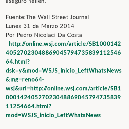
aseguró Yellen.
Fuente:The Wall Street Journal
Lunes 31 de Marzo 2014
Por Pedro Nicolaci Da Costa
http://online.wsj.com/article/SB1000142
40527023048869045794735839112546
64.html?
dsk=y&mod=WSJS_inicio_LeftWhatsNews
&mg=reno64-
wsj&url=http://online.wsj.com/article/SB1
00014240527023048869045794735839
11254664.html?
mod=WSJS_inicio_LeftWhatsNews