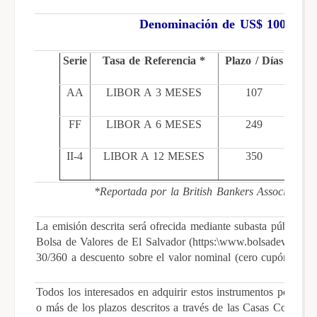
Denominación de US$ 100.00 y 
Serie
Tasa de Referencia *
Plazo / Días
AA
LIBOR A 3 MESES
107
2
FF
LIBOR A 6 MESES
249
II-4
LIBOR A 12 MESES
350
*Reportada por la British Bankers Associations,
La emisión descrita será ofrecida mediante subasta pública a t
Bolsa de Valores de El Salvador (https:\www.bolsadevalores.
30/360 a descuento sobre el valor nominal (cero cupón) y ex
Todos los interesados en adquirir estos instrumentos podrán 
o más de los plazos descritos a través de las Casas Corredor