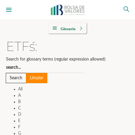
Glosario
ETF´s:
Search for glossary terms (regular expression allowed)
All
A
B
C
D
E
F
G