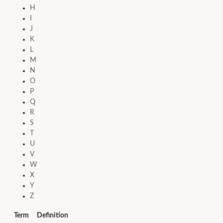
H
I
J
K
L
M
N
O
P
Q
R
S
T
U
V
W
X
Y
Z
Term
Definition