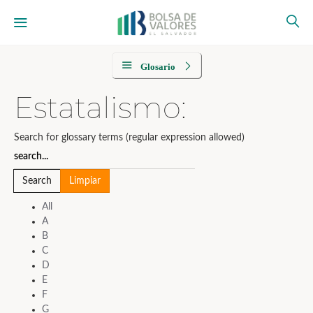
Glosario
Estatalismo:
Search for glossary terms (regular expression allowed)
All
A
B
C
D
E
F
G