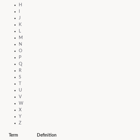
H
I
J
K
L
M
N
O
P
Q
R
S
T
U
V
W
X
Y
Z
Term
Definition