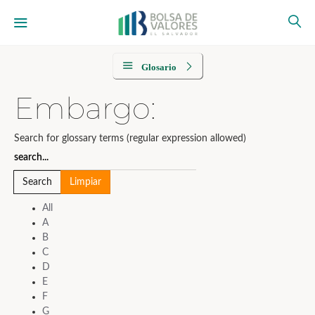
Glosario
Embargo:
Search for glossary terms (regular expression allowed)
All
A
B
C
D
E
F
G