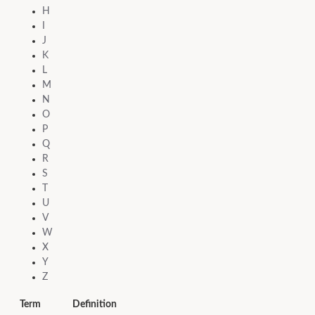
H
I
J
K
L
M
N
O
P
Q
R
S
T
U
V
W
X
Y
Z
Term
Definition