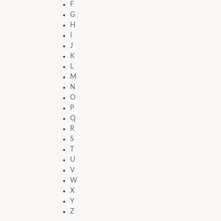
F
G
H
I
J
K
L
M
N
O
P
Q
R
S
T
U
V
W
X
Y
Z