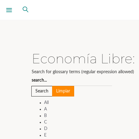
Economía Libre:
Search for glossary terms (regular expression allowed)
All
A
B
C
D
E