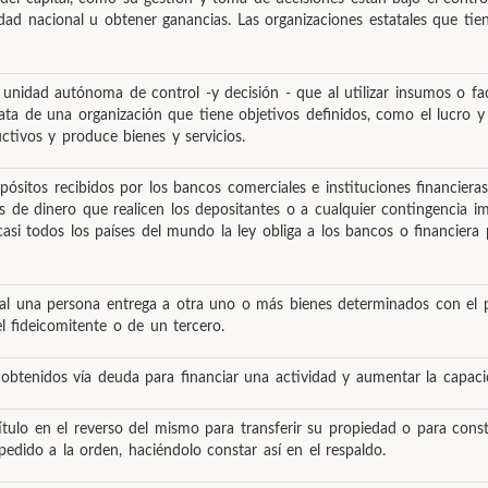
dad nacional u obtener ganancias. Las organizaciones estatales que ti
nidad autónoma de control -y decisión - que al utilizar insumos o fac
rata de una organización que tiene objetivos definidos, como el lucro 
ctivos y produce bienes y servicios.
depósitos recibidos por los bancos comerciales e instituciones financie
os de dinero que realicen los depositantes o a cualquier contingencia i
casi todos los países del mundo la ley obliga a los bancos o financier
ual una persona entrega a otra uno o más bienes determinados con el p
el fideicomitente o de un tercero.
s obtenidos vía deuda para financiar una actividad y aumentar la capac
ítulo en el reverso del mismo para transferir su propiedad o para cons
pedido a la orden, haciéndolo constar así en el respaldo.