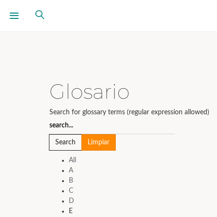
Glosario
Search for glossary terms (regular expression allowed)
All
A
B
C
D
E