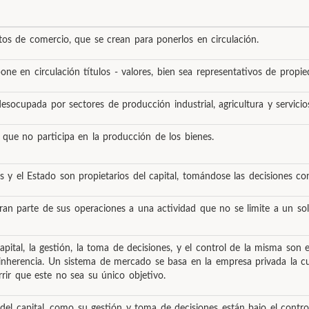
ctos de comercio, que se crean para ponerlos en circulación.
one en circulación títulos - valores, bien sea representativos de propi
ocupada por sectores de producción industrial, agricultura y servicio
 que no participa en la producción de los bienes.
s y el Estado son propietarios del capital, tomándose las decisiones c
an parte de sus operaciones a una actividad que no se limite a un sol
pital, la gestión, la toma de decisiones, y el control de la misma son 
inherencia. Un sistema de mercado se basa en la empresa privada la cu
ir que este no sea su único objetivo.
del capital, como su gestión y toma de decisiones están bajo el contro