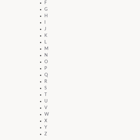
F
G
H
I
J
K
L
M
N
O
P
Q
R
S
T
U
V
W
X
Y
Z