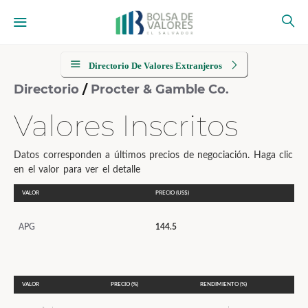
Directorio De Valores Extranjeros
Directorio
/
Procter & Gamble Co.
Valores Inscritos
Datos corresponden a últimos precios de negociación. Haga clic
en el valor para ver el detalle
VALOR
PRECIO (US$)
APG
144.5
VALOR
PRECIO (%)
RENDIMIENTO (%)