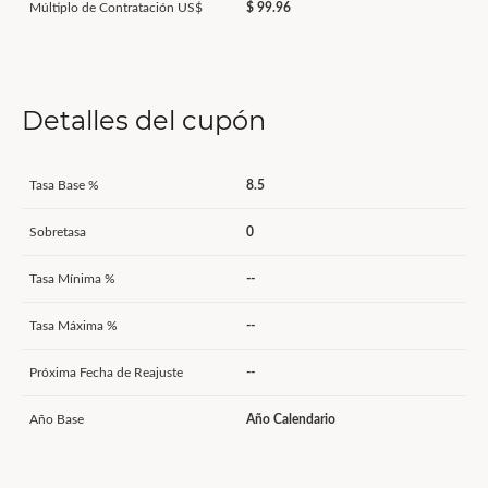
Múltiplo de Contratación US$
$ 99.96
Detalles del cupón
Tasa Base %
8.5
Sobretasa
0
Tasa Mínima %
--
Tasa Máxima %
--
Próxima Fecha de Reajuste
--
Año Base
Año Calendario