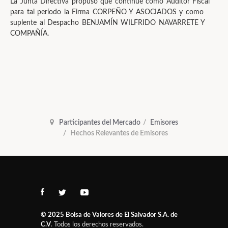
La Junta Directiva propuso que continúe como Auditor Fiscal
para tal período la Firma CORPEÑO Y ASOCIADOS y como
suplente al Despacho BENJAMÍN WILFRIDO NAVARRETE Y
COMPAÑÍA.
Participantes del Mercado
Emisores
Hechos Relevantes de Emisores
© 2025
Bolsa de Valores de El Salvador S.A. de
C.V
. Todos los derechos reservados.