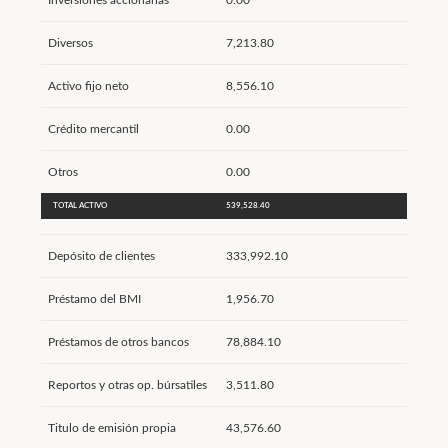
Inversiones accionarias
0.00
Diversos
7,213.80
Activo fijo neto
8,556.10
Crédito mercantil
0.00
Otros
0.00
TOTAL ACTIVO
539,528.40
Depósito de clientes
333,992.10
Préstamo del BMI
1,956.70
Préstamos de otros bancos
78,884.10
Reportos y otras op. búrsatiles
3,511.80
Titulo de emisión propia
43,576.60