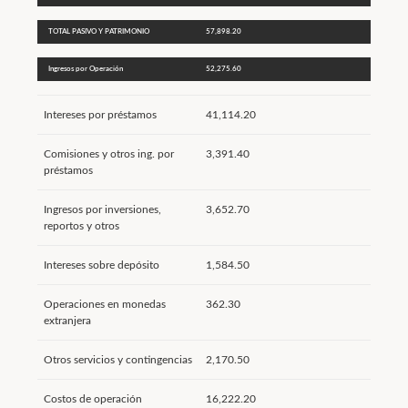
TOTAL PASIVO Y PATRIMONIO
57,898.20
Ingresos por Operación
52,275.60
Intereses por préstamos
41,114.20
Comisiones y otros ing. por
3,391.40
préstamos
Ingresos por inversiones,
3,652.70
reportos y otros
Intereses sobre depósito
1,584.50
Operaciones en monedas
362.30
extranjera
Otros servicios y contingencias
2,170.50
Costos de operación
16,222.20