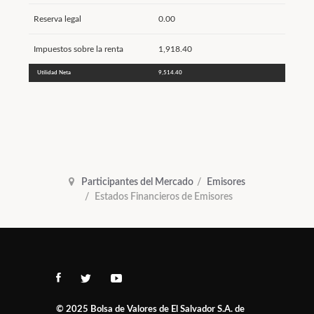
Reserva legal
0.00
Impuestos sobre la renta
1,918.40
Utilidad Neta
9,514.40
Participantes del Mercado
Emisores
Estados Financieros de Emisores
© 2025
Bolsa de Valores de El Salvador S.A. de