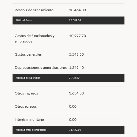
Reserva de saneamiento
10,464.30
Utilidad Bruta
25,589.10
Gastos de funcionarios y
10,997.70
empleados
Gastos generales
5,543.50
Depreciaciones y amortizaciones
1,249.40
Utilidad de Operación
7,798.50
Otros ingresos
3,634.30
Otros egresos
0.00
Interés minoritario
0.00
Utilidad antes de Impuestos
11,432.80