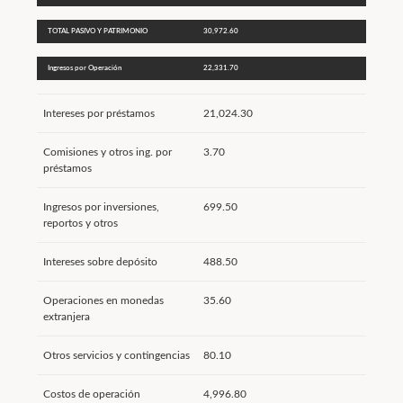
TOTAL PASIVO Y PATRIMONIO
30,972.60
Ingresos por Operación
22,331.70
Intereses por préstamos
21,024.30
Comisiones y otros ing. por
3.70
préstamos
Ingresos por inversiones,
699.50
reportos y otros
Intereses sobre depósito
488.50
Operaciones en monedas
35.60
extranjera
Otros servicios y contingencias
80.10
Costos de operación
4,996.80