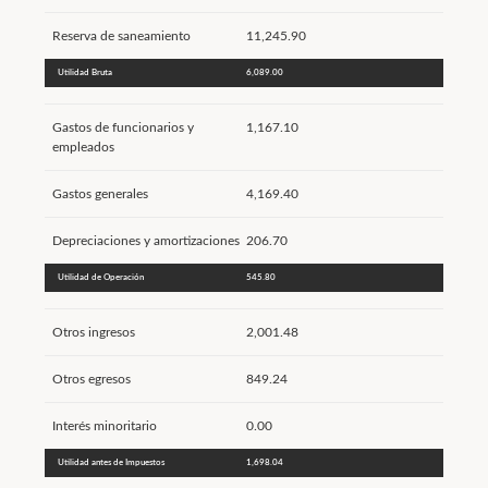
Reserva de saneamiento
11,245.90
Utilidad Bruta
6,089.00
Gastos de funcionarios y
1,167.10
empleados
Gastos generales
4,169.40
Depreciaciones y amortizaciones
206.70
Utilidad de Operación
545.80
Otros ingresos
2,001.48
Otros egresos
849.24
Interés minoritario
0.00
Utilidad antes de Impuestos
1,698.04