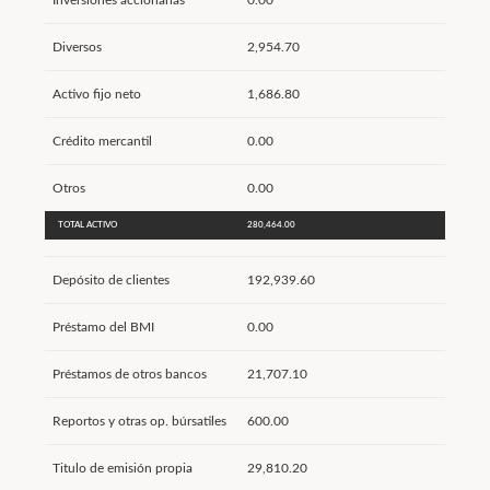
Inversiones accionarias
0.00
Diversos
2,954.70
Activo fijo neto
1,686.80
Crédito mercantil
0.00
Otros
0.00
TOTAL ACTIVO
280,464.00
Depósito de clientes
192,939.60
Préstamo del BMI
0.00
Préstamos de otros bancos
21,707.10
Reportos y otras op. búrsatiles
600.00
Titulo de emisión propia
29,810.20