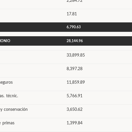
2,284.72
17.81
6,790.63
IMONIO
28,144.96
33,899.85
8,397.28
seguros
11,859.89
s. técnic.
5,766.91
 y conservación
3,650.62
e primas
1,399.84