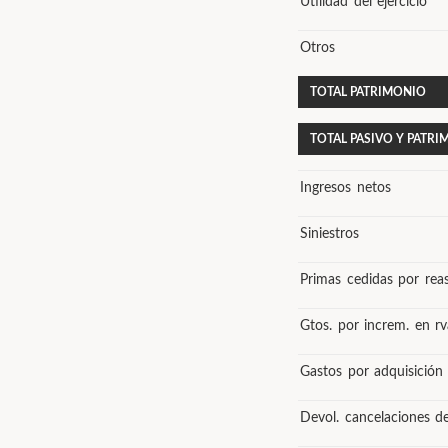
Utilidad del ejercicio
Otros
TOTAL PATRIMONIO
TOTAL PASIVO Y PATR
Ingresos netos
Siniestros
Primas cedidas por rea
Gtos. por increm. en rva
Gastos por adquisición
Devol. cancelaciones d