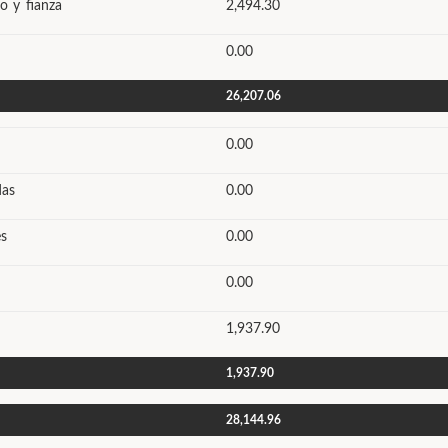
o y fianza
2,494.30
0.00
26,207.06
0.00
das
0.00
s
0.00
0.00
1,937.90
1,937.90
28,144.96