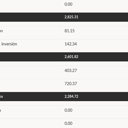
0.00
2,825.31
ón
81.15
 inversión
142.34
2,601.82
403.27
720.37
os
2,284.72
a
0.00
0.00