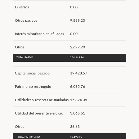
Diversos
0.00
Otros pasivos
9,839.20
Interés minoritario en afiliadas
0.00
Otros
2,697.90
TOTAL PASIVO
364,349.36
Capital social pagado
19,428.57
Patrimonio restringido
6,035.76
Utilidades y reservas acumuladas
15,824.35
Utilidad del presente ejercicio
3,865.61
Otros
36.63
TOTAL PATRIMONIO
45,190.92