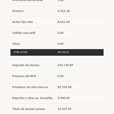
Inversiones accionarias
0.00
Diversos
3,322.28
Activo fijo neto
8,641.60
Crédito mercantil
0.00
Otros
0.00
TOTAL ACTIVO
409,540.28
Depósito de clientes
243,739.89
Préstamo del BMI
0.00
Préstamos de otros bancos
82,536.68
Reportos y otras op. búrsatiles
4,500.00
Titulo de emisión propia
21,035.69