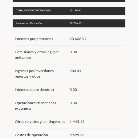
TOTAL PASIVO Y PATRIMONIO
45,190.92
Ingresos por Operación
22,986.53
Intereses por préstamos
20,636.97
Comisiones y otros ing. por
0.00
préstamos
Ingresos por inversiones,
904.41
reportos y otros
Intereses sobre depósito
0.00
Operaciones en monedas
0.00
extranjera
Otros servicios y contingencias
1,445.15
Costos de operación
5,695.26