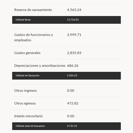
Reserva de saneamiento
4,565.24
Utilidad Bruta
12,726.03
Gastos de funcionarios y
3,999.71
empleados
Gastos generales
2,835.83
Depreciaciones y amortizaciones
686.26
Utilidad de Operación
5,204.23
Otros ingresos
0.00
Otros egresos
472.82
Interés minoritario
0.00
Utilidad antes de Impuestos
4,731.41