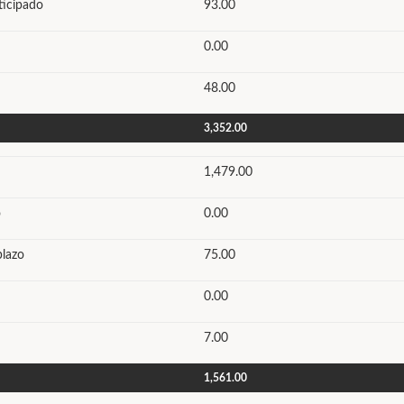
ticipado
93.00
0.00
48.00
3,352.00
1,479.00
o
0.00
plazo
75.00
0.00
7.00
1,561.00