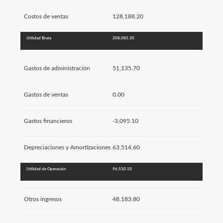
Costos de ventas
128,188.20
Utilidad Bruta
208,085.30
Gastos de administración
51,135.70
Gastos de ventas
0.00
Gastos financieros
-3,095.10
Depreciaciones y Amortizaciones
63,514.60
Utilidad de Operación
96,530.10
Otros ingresos
48,183.80