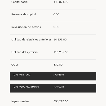
Capital social
448,024.80
Reservas de capital
0.00
Revaluación de activos
0.00
Utilidad de ejercicios anteriores
14,659.80
Utilidad del ejercicio
115,905.60
Otros
335.80
TOTAL PATRIMONIO
578,926.00
TOTAL PASIVO Y PATRIMONIO
757,915.80
Ingresos netos
336,273.50