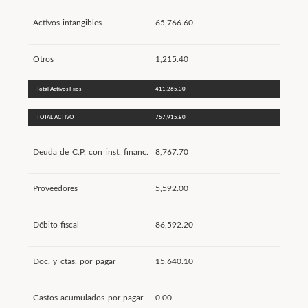
Activos intangibles
65,766.60
Otros
1,215.40
Total Activos Fijos
411,265.30
TOTAL ACTIVO
757,915.80
Deuda de C.P. con inst. financ.
8,767.70
Proveedores
5,592.00
Débito fiscal
86,592.20
Doc. y ctas. por pagar
15,640.10
Gastos acumulados por pagar
0.00