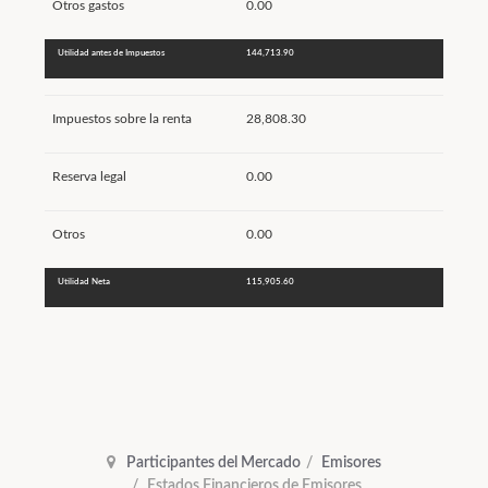
Otros gastos
0.00
Utilidad antes de Impuestos
144,713.90
Impuestos sobre la renta
28,808.30
Reserva legal
0.00
Otros
0.00
Utilidad Neta
115,905.60
Participantes del Mercado
Emisores
Estados Financieros de Emisores