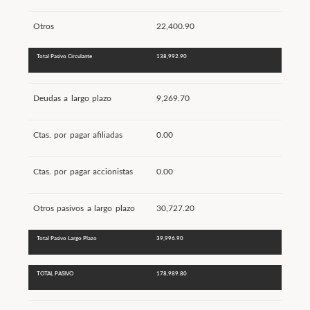
Otros
22,400.90
Total Pasivo Circulante
138,992.90
Deudas a largo plazo
9,269.70
Ctas. por pagar afiliadas
0.00
Ctas. por pagar accionistas
0.00
Otros pasivos a largo plazo
30,727.20
Total Pasivo Largo Plazo
39,996.90
TOTAL PASIVO
178,989.80