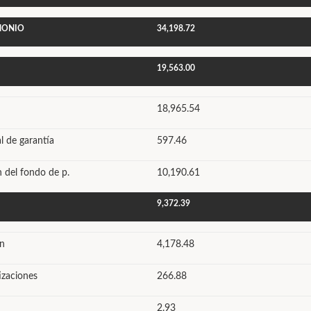
IMONIO
34,198.72
19,563.00
18,965.54
al de garantía
597.46
n del fondo de p.
10,190.61
9,372.39
ón
4,178.48
izaciones
266.88
2.93