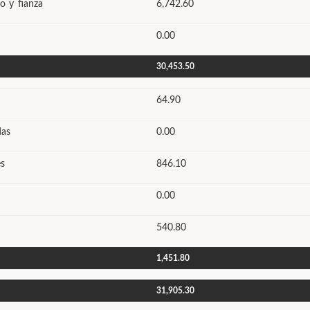
o y fianza
6,742.60
0.00
30,453.50
64.90
das
0.00
s
846.10
0.00
540.80
1,451.80
31,905.30