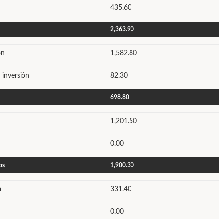
435.60
2,363.90
ón
1,582.80
 inversión
82.30
698.80
1,201.50
0.00
os
1,900.30
a
331.40
0.00