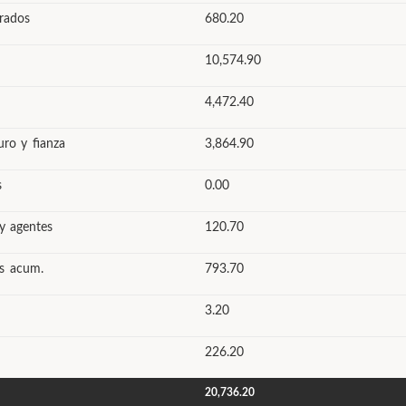
rados
680.20
10,574.90
4,472.40
uro y fianza
3,864.90
s
0.00
 y agentes
120.70
os acum.
793.70
3.20
226.20
20,736.20