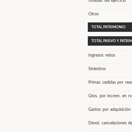
Utilidad del ejercicio
Otros
TOTAL PATRIMONIO
TOTAL PASIVO Y PATR
Ingresos netos
Siniestros
Primas cedidas por rea
Gtos. por increm. en rva
Gastos por adquisición
Devol. cancelaciones d