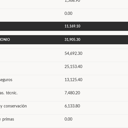
1,568.90
0.00
11,169.10
IMONIO
31,905.30
54,692.30
25,153.40
seguros
13,125.40
s. técnic.
7,480.20
 y conservación
6,133.80
e primas
0.00