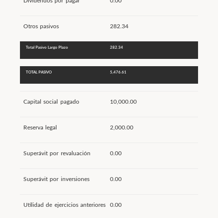
Dividendos por pagar
0.00
Otros pasivos
282.34
Total Pasivo Largo Plazo
282.34
TOTAL PASIVO
5,476.61
Capital social pagado
10,000.00
Reserva legal
2,000.00
Superávit por revaluación
0.00
Superávit por inversiones
0.00
Utilidad de ejercicios anteriores
0.00