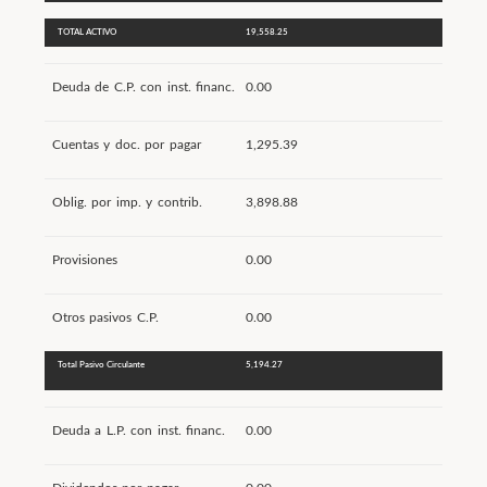
TOTAL ACTIVO
19,558.25
Deuda de C.P. con inst. financ.
0.00
Cuentas y doc. por pagar
1,295.39
Oblig. por imp. y contrib.
3,898.88
Provisiones
0.00
Otros pasivos C.P.
0.00
Total Pasivo Circulante
5,194.27
Deuda a L.P. con inst. financ.
0.00