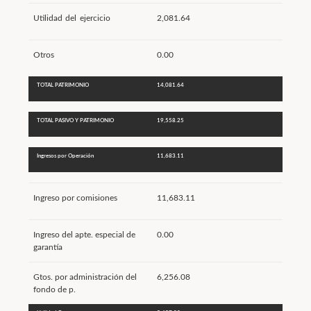
Utilidad del ejercicio
2,081.64
Otros
0.00
TOTAL PATRIMONIO
14,081.64
TOTAL PASIVO Y PATRIMONIO
19,558.25
Ingresos por Operación
11,683.11
Ingreso por comisiones
11,683.11
Ingreso del apte. especial de
0.00
garantía
Gtos. por administración del
6,256.08
fondo de p.