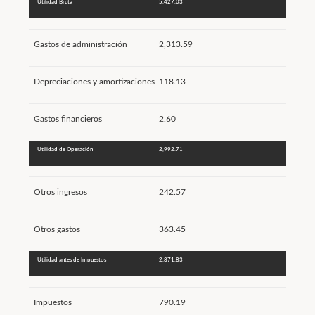
Utilidad Bruta
5,427.03
Gastos de administración
2,313.59
Depreciaciones y amortizaciones
118.13
Gastos financieros
2.60
Utilidad de Operación
2,992.71
Otros ingresos
242.57
Otros gastos
363.45
Utilidad antes de Impuestos
2,871.83
Impuestos
790.19