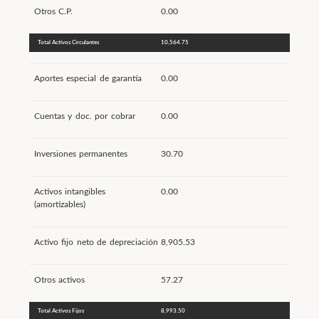
Otros C.P.
0.00
Total Activos Circulantes
10,564.75
Aportes especial de garantía
0.00
Cuentas y doc. por cobrar
0.00
Inversiones permanentes
30.70
Activos intangibles
0.00
(amortizables)
Activo fijo neto de depreciación
8,905.53
Otros activos
57.27
Total Activos Fijos
8,993.50