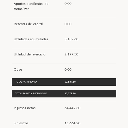
Aportes pendientes de
0.00
formalizar
Reservas de capital
0.00
Utilidades acumuladas
3,139.60
Utilidad del ejercicio
2,197.50
Otros
0.00
TOTAL PATRIMONIO
12,537.10
TOTAL PASIVO Y PATRIMONIO
32,378.70
Ingresos netos
64,442.30
Siniestros
15,664.20