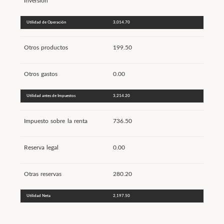
inversión
Utilidad de Operación
3,014.70
Otros productos
199.50
Otros gastos
0.00
Utilidad antes de Impuestos
3,214.20
Impuesto sobre la renta
736.50
Reserva legal
0.00
Otras reservas
280.20
Utilidad Neta
2,197.50