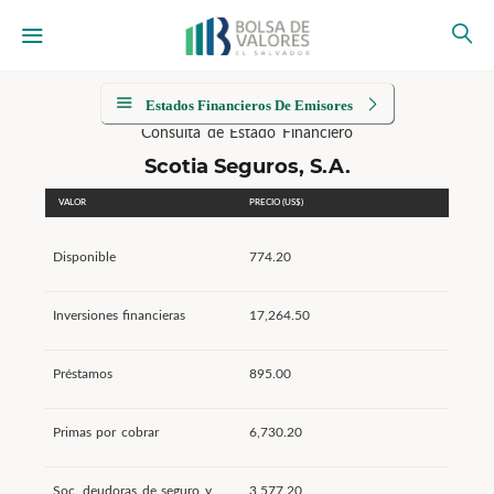
Estados Financieros De Emisores
Consulta de Estado Financiero
Scotia Seguros, S.A.
VALOR
PRECIO (US$)
Disponible
774.20
Inversiones financieras
17,264.50
Préstamos
895.00
Primas por cobrar
6,730.20
Soc. deudoras de seguro y
3,577.20