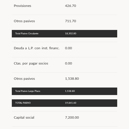
Provisiones
426.70
Otros pasivos
711.70
Total Pasivo Circulante
18,302.80
Deuda a L.P. con inst. financ.
0.00
Ctas. por pagar socios
0.00
Otros pasivos
1,538.80
Total Pasivo Largo Plazo
1,538.80
TOTAL PASIVO
19,841.60
Capital social
7,200.00