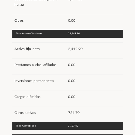
fianza
Otros
0.00
Total Activos Circulantes
29,241.10
Activo fijo neto
2,412.90
Préstamos a cias. afiliadas
0.00
Inversiones permanentes
0.00
Cargos diferidos
0.00
Otros activos
724.70
Total Activos Fijos
3,137.60