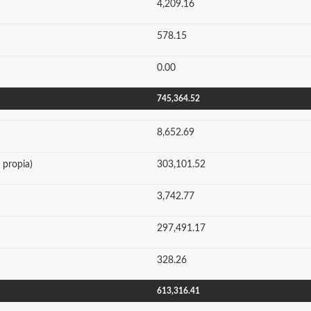
4,209.16
578.15
0.00
745,364.52
8,652.69
 propia)
303,101.52
3,742.77
297,491.17
328.26
613,316.41