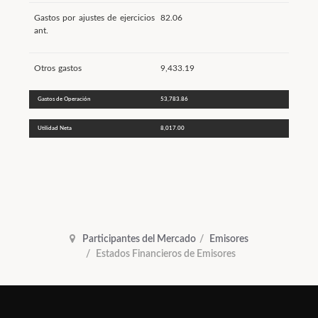
Gastos por ajustes de ejercicios
82.06
ant.
Otros gastos
9,433.19
Gastos de Operación
53,783.86
Utilidad Neta
8,017.00
Participantes del Mercado
Emisores
Estados Financieros de Emisores