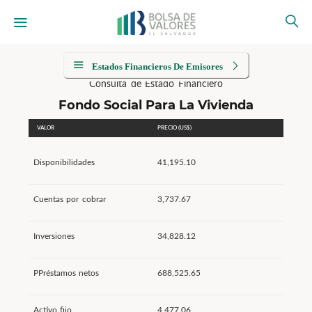
Estados Financieros De Emisores
Consulta de Estado Financiero
Fondo Social Para La Vivienda
VALOR
PRECIO (US$)
Disponibilidades
41,195.10
Cuentas por cobrar
3,737.67
Inversiones
34,828.12
PPréstamos netos
688,525.65
Activo fijo
4,477.06