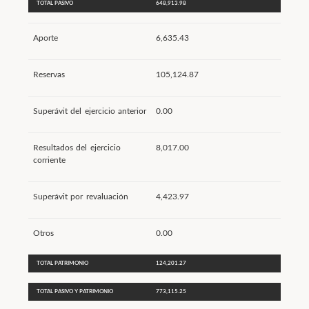
TOTAL PASIVO
648,913.98
Aporte
6,635.43
Reservas
105,124.87
Superávit del ejercicio anterior
0.00
Resultados del ejercicio
8,017.00
corriente
Superávit por revaluación
4,423.97
Otros
0.00
TOTAL PATRIMONIO
124,201.27
TOTAL PASIVO Y PATRIMONIO
773,115.25