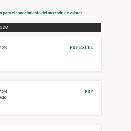
io para el conocimiento del mercado de valores
IODO
mbre
PDF
EXCEL
mbre
PDF
tado