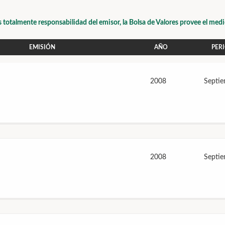
s totalmente responsabilidad del emisor, la Bolsa de Valores provee el med
EMISIÓN
AÑO
PER
2008
Septi
2008
Septi