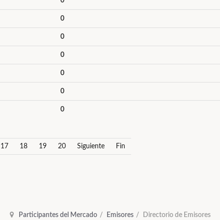
0
0
0
0
0
0
0
17
18
19
20
Siguiente
Fin
Participantes del Mercado
Emisores
Directorio de Emisores