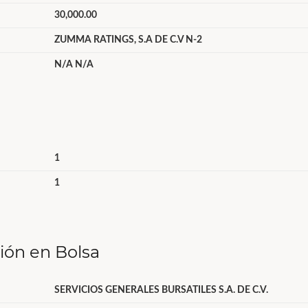
30,000.00
ZUMMA RATINGS, S.A DE C.V N-2
N/A N/A
1
1
ción en Bolsa
SERVICIOS GENERALES BURSATILES S.A. DE C.V.