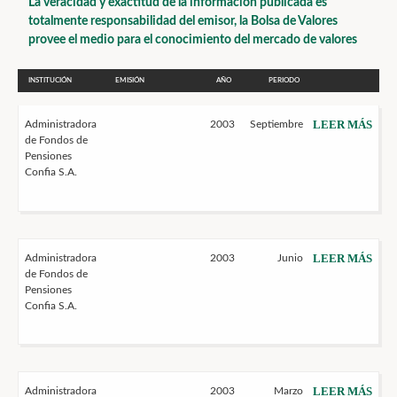
La veracidad y exactitud de la información publicada es
totalmente responsabilidad del emisor, la Bolsa de Valores
provee el medio para el conocimiento del mercado de valores
INSTITUCIÓN
EMISIÓN
AÑO
PERIODO
LEER MÁS
Administradora
2003
Septiembre
de Fondos de
Pensiones
Confia S.A.
LEER MÁS
Administradora
2003
Junio
de Fondos de
Pensiones
Confia S.A.
LEER MÁS
Administradora
2003
Marzo