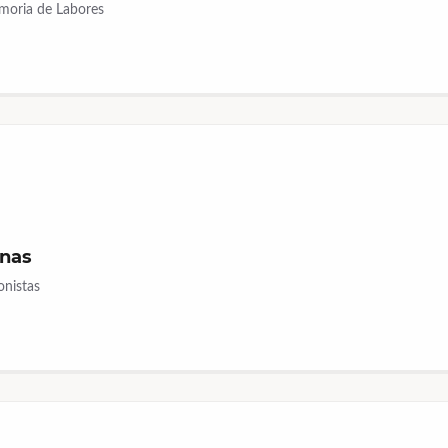
moria de Labores
onas
onistas