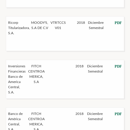
PDF
Ricorp
MOODY'S,
VTRTCCS
2018
Diciembre
Titularizadora,
S.A DE C.V
V01
Semestral
S.A.
PDF
Inversiones
FITCH
2018
Diciembre
Financieras
CENTROA
Semestral
Banco de
MERICA,
America
S.A
Central,
S.A.
PDF
Banco de
FITCH
2018
Diciembre
América
CENTROA
Semestral
Central,
MERICA,
S.A.
S.A