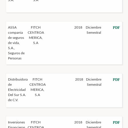
S.A.
S.A
PDF
ASSA
FITCH
2018
Diciembre
compania
CENTROA
Semestral
de seguros
MERICA,
de vida,
S.A
S.A.,
Seguros de
Personas
PDF
Distribuidora
FITCH
2018
Diciembre
de
CENTROA
Semestral
Electricidad
MERICA,
Del Sur S.A.
S.A
de C.V.
PDF
Inversiones
FITCH
2018
Diciembre
Financieras
CENTROA
Semestral