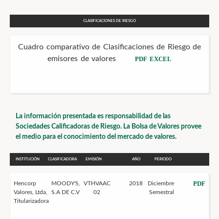
CLASIFICACIONES DE RIESGO
Cuadro comparativo de Clasificaciones de Riesgo de
emisores de valores
PDF
EXCEL
La información presentada es responsabilidad de las
Sociedades Calificadoras de Riesgo. La Bolsa de Valores provee
el medio para el conocimiento del mercado de valores.
INSTITUCIÓN
CLASIFICADORA
EMISIÓN
AÑO
PERIODO
PDF
Hencorp
MOODY'S,
VTHVAAC
2018
Diciembre
Valores, Ltda,
S.A DE C.V
02
Semestral
Titularizadora