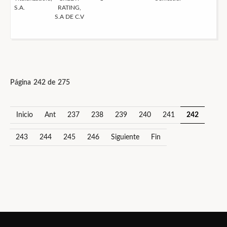
S.A.
RATING,
S.A DE C.V
Página 242 de 275
Inicio
Ant
237
238
239
240
241
242
243
244
245
246
Siguiente
Fin