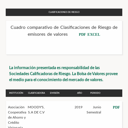
CLASIFICACIONES DE RIESGO
Cuadro comparativo de Clasificaciones de Riesgo de
emisores de valores
PDF
EXCEL
La información presentada es responsabilidad de las
Sociedades Calificadoras de Riesgo. La Bolsa de Valores provee
el medio para el conocimiento del mercado de valores.
INSTITUCIÓN
CLASIFICADORA
EMISIÓN
AÑO
PERIODO
PDF
Asociación
MOODY'S,
2019
Junio
Cooperativa
S.A DE C.V
Semestral
de Ahorro y
Crédito
Visionaria