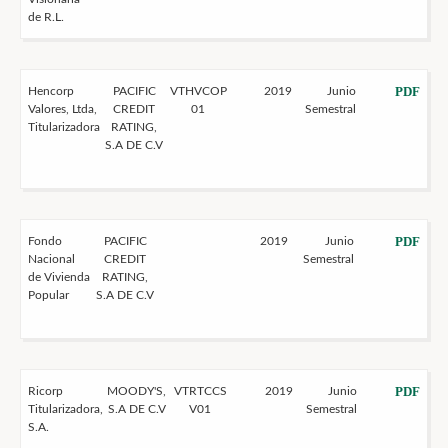
de R.L.
PDF
Hencorp
PACIFIC
VTHVCOP
2019
Junio
Valores, Ltda,
CREDIT
01
Semestral
Titularizadora
RATING,
S.A DE C.V
PDF
Fondo
PACIFIC
2019
Junio
Nacional
CREDIT
Semestral
de Vivienda
RATING,
Popular
S.A DE C.V
PDF
Ricorp
MOODY'S,
VTRTCCS
2019
Junio
Titularizadora,
S.A DE C.V
V01
Semestral
S.A.