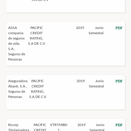
PDF
ASSA
PACIFIC
2019
Junio
compania
CREDIT
Semestral
de seguros
RATING,
de vida,
S.A DE C.V
S.A.,
Seguros de
Personas
PDF
Aseguradora
PACIFIC
2019
Junio
Abank, S.A.,
CREDIT
Semestral
Seguros de
RATING,
Personas
S.A DE C.V
PDF
Ricorp
PACIFIC
VTRTMIB0
2019
Junio
Titularizadora,
CREDIT
1
Semestral