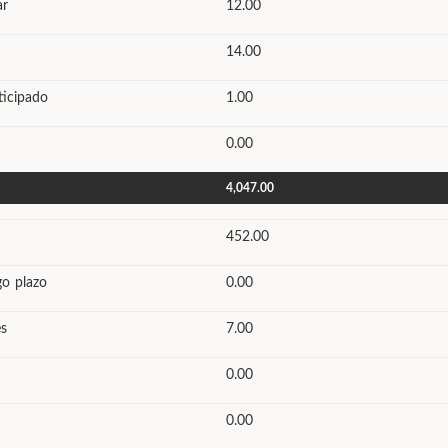
ar
12.00
14.00
ticipado
1.00
0.00
4,047.00
452.00
go plazo
0.00
s
7.00
0.00
0.00