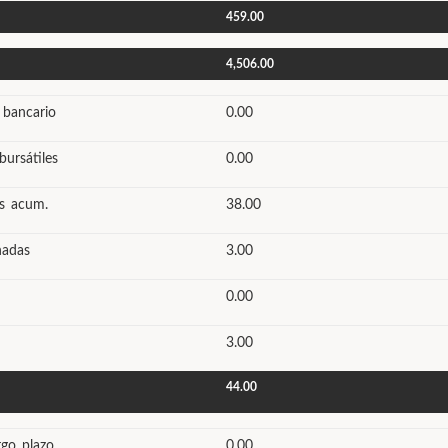
459.00
4,506.00
 bancario
0.00
bursátiles
0.00
os acum.
38.00
nadas
3.00
0.00
3.00
44.00
rgo plazo
0.00