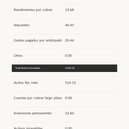
Rendimientos por cobrar
13.68
Impuestos
46.45
Gastos pagados por anticipado
20.46
Otros
0.00
Total Activos Circulantes
5,982.35
Activo fijo neto
514.12
Cuentas por cobrar largo plazo
0.00
Inversiones permanentes
22.60
Activos intangibles
0.00