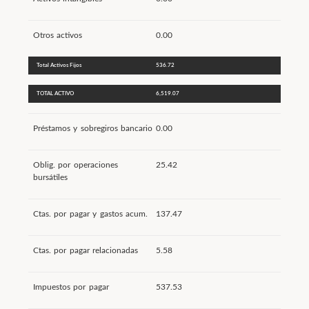
Otros activos
0.00
Total Activos Fijos
536.72
TOTAL ACTIVO
6,519.07
Préstamos y sobregiros bancario
0.00
Oblig. por operaciones
25.42
bursátiles
Ctas. por pagar y gastos acum.
137.47
Ctas. por pagar relacionadas
5.58
Impuestos por pagar
537.53