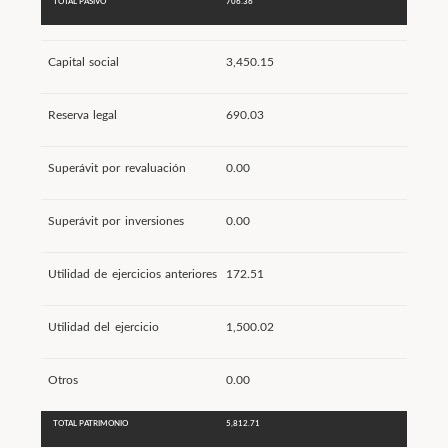
TOTAL PASIVO
706.36
Capital social
3,450.15
Reserva legal
690.03
Superávit por revaluación
0.00
Superávit por inversiones
0.00
Utilidad de ejercicios anteriores
172.51
Utilidad del ejercicio
1,500.02
Otros
0.00
TOTAL PATRIMONIO
5,812.71