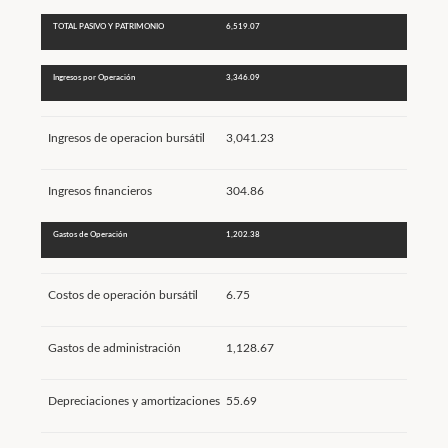
TOTAL PASIVO Y PATRIMONIO
6,519.07
Ingresos por Operación
3,346.09
Ingresos de operacion bursátil
3,041.23
Ingresos financieros
304.86
Gastos de Operación
1,202.38
Costos de operación bursátil
6.75
Gastos de administración
1,128.67
Depreciaciones y amortizaciones
55.69