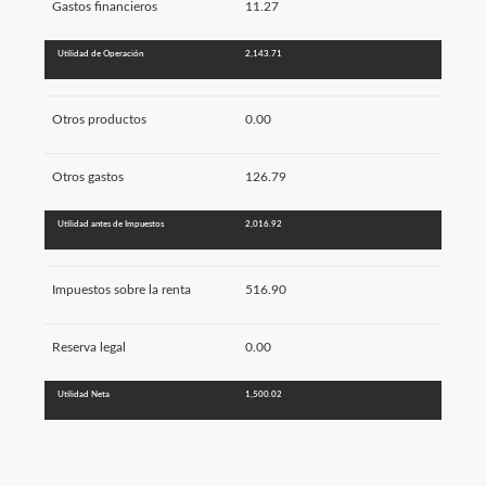
Gastos financieros
11.27
Utilidad de Operación
2,143.71
Otros productos
0.00
Otros gastos
126.79
Utilidad antes de Impuestos
2,016.92
Impuestos sobre la renta
516.90
Reserva legal
0.00
Utilidad Neta
1,500.02