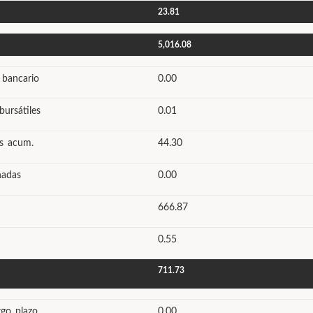
23.81
5,016.08
 bancario
0.00
bursátiles
0.01
os acum.
44.30
nadas
0.00
666.87
0.55
711.73
rgo plazo
0.00