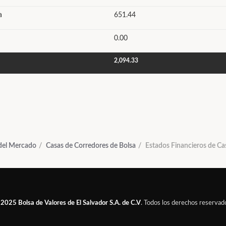
a
651.44
0.00
2,094.33
 del Mercado
Casas de Corredores de Bolsa
Estados Financieros de Ca
 2025
Bolsa de Valores de El Salvador S.A. de C.V
. Todos los derechos reservad