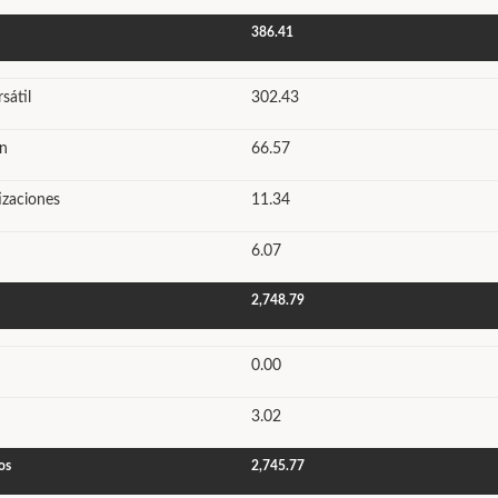
386.41
sátil
302.43
ón
66.57
izaciones
11.34
6.07
2,748.79
0.00
3.02
os
2,745.77