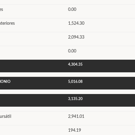
es
0.00
nteriores
1,524.30
2,094.33
0.00
4,304.35
IMONIO
5,016.08
3,135.20
rsátil
2,941.01
194.19