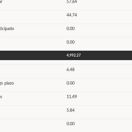
ar
57.64
44.74
ticipado
0.00
0.00
4,992.27
6.48
go plazo
0.00
s
11.49
5.84
0.00