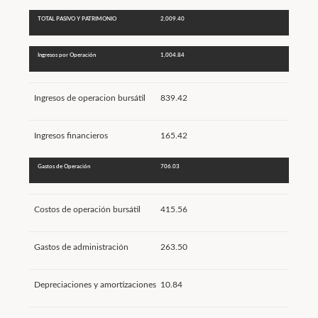
TOTAL PASIVO Y PATRIMONIO
2,009.40
Ingresos por Operación
1,004.84
Ingresos de operacion bursátil
839.42
Ingresos financieros
165.42
Gastos de Operación
706.03
Costos de operación bursátil
415.56
Gastos de administración
263.50
Depreciaciones y amortizaciones
10.84