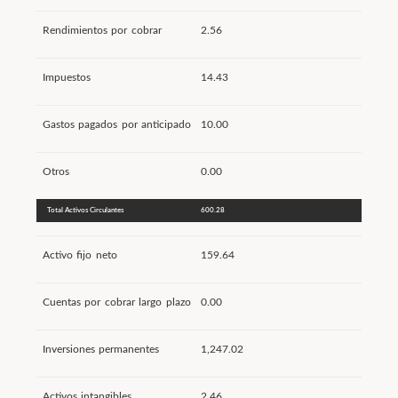
Rendimientos por cobrar
2.56
Impuestos
14.43
Gastos pagados por anticipado
10.00
Otros
0.00
Total Activos Circulantes
600.28
Activo fijo neto
159.64
Cuentas por cobrar largo plazo
0.00
Inversiones permanentes
1,247.02
Activos intangibles
2.46