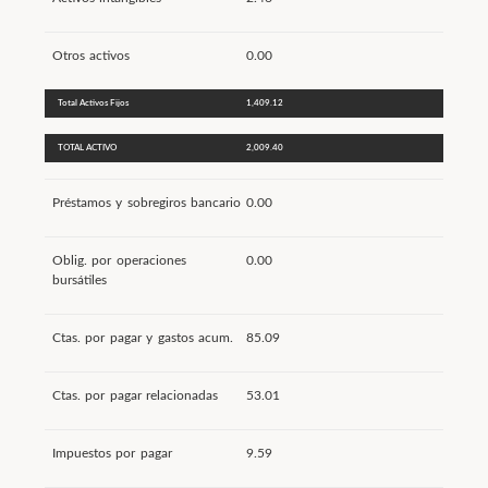
Otros activos
0.00
Total Activos Fijos
1,409.12
TOTAL ACTIVO
2,009.40
Préstamos y sobregiros bancario
0.00
Oblig. por operaciones
0.00
bursátiles
Ctas. por pagar y gastos acum.
85.09
Ctas. por pagar relacionadas
53.01
Impuestos por pagar
9.59