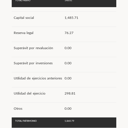
TOTAL PASIVO
148.61
Capital social
1,485.71
Reserva legal
76.27
Superávit por revaluación
0.00
Superávit por inversiones
0.00
Utilidad de ejercicios anteriores
0.00
Utilidad del ejercicio
298.81
Otros
0.00
TOTAL PATRIMONIO
1,860.79