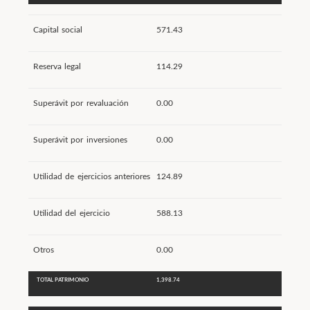
Capital social
571.43
Reserva legal
114.29
Superávit por revaluación
0.00
Superávit por inversiones
0.00
Utilidad de ejercicios anteriores
124.89
Utilidad del ejercicio
588.13
Otros
0.00
TOTAL PATRIMONIO
1,398.74