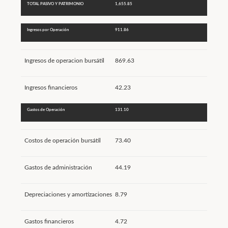
TOTAL PASIVO Y PATRIMONIO
1,655.85
Ingresos por Operación
911.86
Ingresos de operacion bursátil
869.63
Ingresos financieros
42.23
Gastos de Operación
131.10
Costos de operación bursátil
73.40
Gastos de administración
44.19
Depreciaciones y amortizaciones
8.79
Gastos financieros
4.72