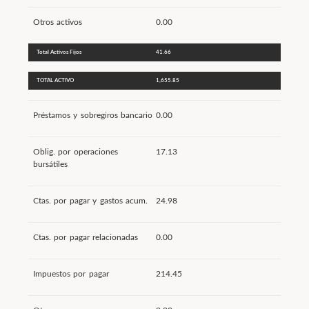
Otros activos
0.00
Total Activos Fijos
41.66
TOTAL ACTIVO
1,655.85
Préstamos y sobregiros bancario
0.00
Oblig. por operaciones
17.13
bursátiles
Ctas. por pagar y gastos acum.
24.98
Ctas. por pagar relacionadas
0.00
Impuestos por pagar
214.45