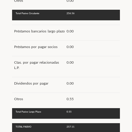
Otros
0.00
Total Pasivo Circulante
256.56
Préstamos bancarios largo plazo
0.00
Préstamos por pagar socios
0.00
Ctas. por pagar relacionadas
0.00
L.P.
Dividendos por pagar
0.00
Otros
0.55
Total Pasivo Largo Plazo
0.55
TOTAL PASIVO
257.11