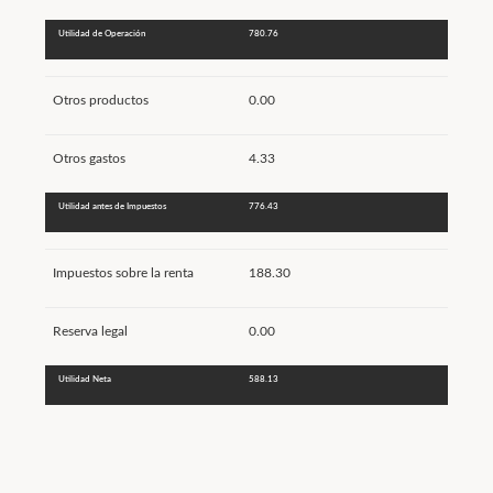
Utilidad de Operación
780.76
Otros productos
0.00
Otros gastos
4.33
Utilidad antes de Impuestos
776.43
Impuestos sobre la renta
188.30
Reserva legal
0.00
Utilidad Neta
588.13