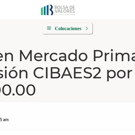
Colocaciones
en Mercado Prim
isión CIBAES2 por
00.00
35 am