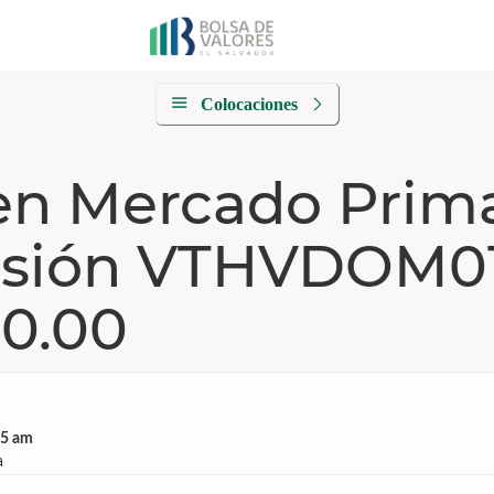
Colocaciones
en Mercado Prim
misión VTHVDOM01
0.00
35 am
a